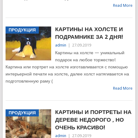
Read More
КАРТИНЫ НА ХОЛСТЕ И
ПРОДУКЦИЯ
ПОДРАМНИКЕ ЗА 2 ДНЯ!
admin
|
27.09.2019
Картины на холсте — уникальный
подарок на любое торжество!
Картина или портрет на холсте изготавливается с помощью
интерьерной печати на холсте, далее холст натягивается на
подготовленную раму (
Read More
КАРТИНЫ И ПОРТРЕТЫ НА
ПРОДУКЦИЯ
ДЕРЕВЕ НЕДОРОГО , НО
ОЧЕНЬ КРАСИВО!
admin
|
27.09.2019