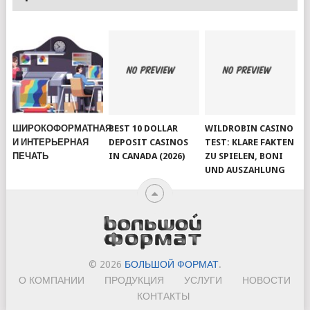
ШИРОКОФОРМАТНАЯ
BEST 10 DOLLAR
WILDROBIN CASINO
И ИНТЕРЬЕРНАЯ
DEPOSIT CASINOS
TEST: KLARE FAKTEN
ПЕЧАТЬ
IN CANADA (2026)
ZU SPIELEN, BONI
UND AUSZAHLUNG
© 2026
БОЛЬШОЙ ФОРМАТ
.
О КОМПАНИИ
ПРОДУКЦИЯ
УСЛУГИ
НОВОСТИ
КОНТАКТЫ