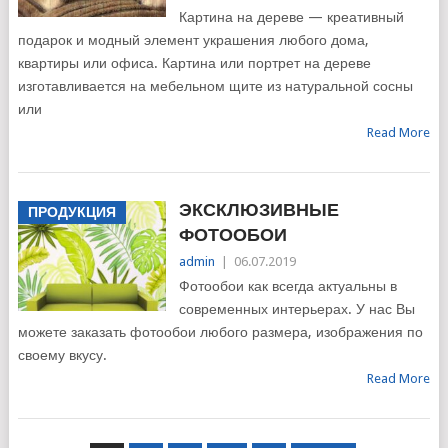
Картина на дереве — креативный
подарок и модный элемент украшения любого дома,
квартиры или офиса. Картина или портрет на дереве
изготавливается на мебельном щите из натуральной сосны
или
Read More
ЭКСКЛЮЗИВНЫЕ
ПРОДУКЦИЯ
ФОТООБОИ
admin
|
06.07.2019
Фотообои как всегда актуальны в
современных интерьерах. У нас Вы
можете заказать фотообои любого размера, изображения по
своему вкусу.
Read More