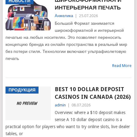
НОВОСТИ
ИНТЕРЬЕРНАЯ ПЕЧАТЬ
Анжелика
|
25.07.2026
Большой Формат занимается
широкоформатной и интерьерной
печатью на любых носителях. Это позволяет переносить
концепцию бренда из онлайн пространства в реальный мир
без потери стиля. Технологии включают ультрафиолетовую
печать
Read More
BEST 10 DOLLAR DEPOSIT
ПРОДУКЦИЯ
CASINOS IN CANADA (2026)
admin
|
08.07.2026
Overview: where a $10 deposit makes
sense A 10 dollar deposit casino is a
practical option for players who want to try online slots, live dealer
tables, or