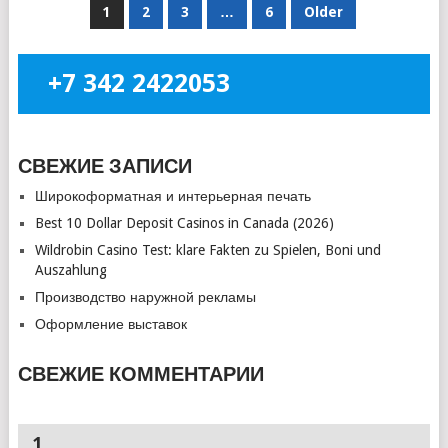
НАВИГАЦИЯ
1
2
3
…
6
Older
ПО
ЗАПИСЯМ
+7 342 2422053
СВЕЖИЕ ЗАПИСИ
Широкоформатная и интерьерная печать
Best 10 Dollar Deposit Casinos in Canada (2026)
Wildrobin Casino Test: klare Fakten zu Spielen, Boni und
Auszahlung
Производство наружной рекламы
Оформление выставок
СВЕЖИЕ КОММЕНТАРИИ
1