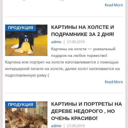
Read More
КАРТИНЫ НА ХОЛСТЕ И
ПРОДУКЦИЯ
ПОДРАМНИКЕ ЗА 2 ДНЯ!
admin
|
27.09.2019
Картины на холсте — уникальный
подарок на любое торжество!
Картина или портрет на холсте изготавливается с помощью
интерьерной печати на холсте, далее холст натягивается на
подготовленную раму (
Read More
КАРТИНЫ И ПОРТРЕТЫ НА
ПРОДУКЦИЯ
ДЕРЕВЕ НЕДОРОГО , НО
ОЧЕНЬ КРАСИВО!
admin
|
27.09.2019