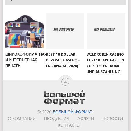
ШИРОКОФОРМАТНАЯ
BEST 10 DOLLAR
WILDROBIN CASINO
И ИНТЕРЬЕРНАЯ
DEPOSIT CASINOS
TEST: KLARE FAKTEN
ПЕЧАТЬ
IN CANADA (2026)
ZU SPIELEN, BONI
UND AUSZAHLUNG
© 2026
БОЛЬШОЙ ФОРМАТ
.
О КОМПАНИИ
ПРОДУКЦИЯ
УСЛУГИ
НОВОСТИ
КОНТАКТЫ