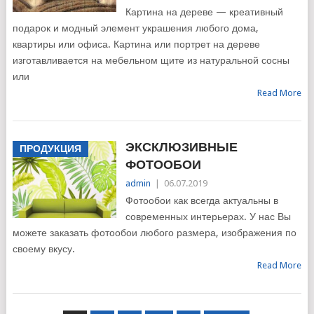
Картина на дереве — креативный
подарок и модный элемент украшения любого дома,
квартиры или офиса. Картина или портрет на дереве
изготавливается на мебельном щите из натуральной сосны
или
Read More
ЭКСКЛЮЗИВНЫЕ
ПРОДУКЦИЯ
ФОТООБОИ
admin
|
06.07.2019
Фотообои как всегда актуальны в
современных интерьерах. У нас Вы
можете заказать фотообои любого размера, изображения по
своему вкусу.
Read More