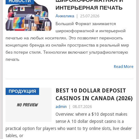
НОВОСТИ
ИНТЕРЬЕРНАЯ ПЕЧАТЬ
Анжелика
|
25.07.2026
Большой Формат занимается
широкоформатной и интерьерной
печатью на любых носителях. Это позволяет переносить
концепцию бренда из онлайн пространства в реальный мир
без потери стиля. Технологии включают ультрафиолетовую
печать
Read More
BEST 10 DOLLAR DEPOSIT
ПРОДУКЦИЯ
CASINOS IN CANADA (2026)
admin
|
08.07.2026
Overview: where a $10 deposit makes
sense A 10 dollar deposit casino is a
practical option for players who want to try online slots, live dealer
tables, or