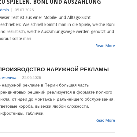
ZU SPIELEN, BONI UND AUSZAHLUNG
dmin
|
05.07.2026
ieser Test ist aus einer Mobile- und Alltags-Sicht
eschrieben: Wie schnell kommt man in die Spiele, welche Boni
ind realistisch, welche Auszahlungswege werden genutzt und
orauf sollte man
Read More
ПРОИЗВОДСТВО НАРУЖНОЙ РЕКЛАМЫ
Анжелика
|
25.06.2026
В наружной рекламе в Перми большая часть
брендинговых решений реализуется в формате полного
икла, от идеи до монтажа и дальнейшего обслуживания.
ветовые короба, вывески любой сложности,
нфостенды, таблички,
Read More