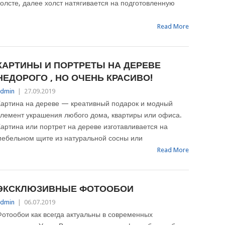
олсте, далее холст натягивается на подготовленную
Read More
КАРТИНЫ И ПОРТРЕТЫ НА ДЕРЕВЕ
НЕДОРОГО , НО ОЧЕНЬ КРАСИВО!
dmin
|
27.09.2019
Картина на дереве — креативный подарок и модный
элемент украшения любого дома, квартиры или офиса.
артина или портрет на дереве изготавливается на
мебельном щите из натуральной сосны или
Read More
ЭКСКЛЮЗИВНЫЕ ФОТООБОИ
dmin
|
06.07.2019
отообои как всегда актуальны в современных