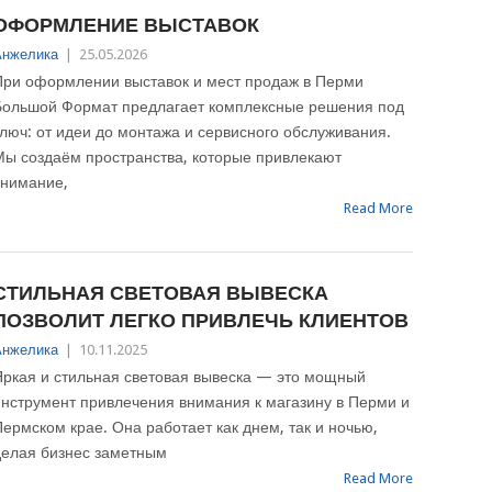
ОФОРМЛЕНИЕ ВЫСТАВОК
Анжелика
|
25.05.2026
При оформлении выставок и мест продаж в Перми
Большой Формат предлагает комплексные решения под
люч: от идеи до монтажа и сервисного обслуживания.
Мы создаём пространства, которые привлекают
внимание,
Read More
СТИЛЬНАЯ СВЕТОВАЯ ВЫВЕСКА
ПОЗВОЛИТ ЛЕГКО ПРИВЛЕЧЬ КЛИЕНТОВ
Анжелика
|
10.11.2025
Яркая и стильная световая вывеска — это мощный
нструмент привлечения внимания к магазину в Перми и
ермском крае. Она работает как днем, так и ночью,
делая бизнес заметным
Read More