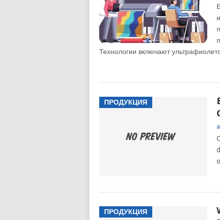
п
Технологии включают ультрафиолет
ПРОДУКЦИЯ
a
O
d
o
ПРОДУКЦИЯ