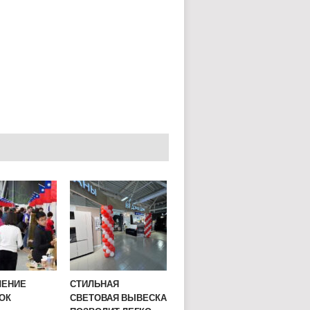
ЛЕНИЕ
СТИЛЬНАЯ
ОК
СВЕТОВАЯ ВЫВЕСКА