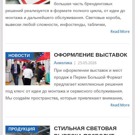
большая часть брендинговых
решений реализуется в формате полного цикла, от идеи до
монтажа и дальнейшего обслуживания. Световые короба,
вывески любой сложности, инфостенды, таблички,
Read More
ОФОРМЛЕНИЕ ВЫСТАВОК
НОВОСТИ
Анжелика
|
25.05.2026
При оформлении выставок и мест
продаж в Перми Большой Формат
предлагает комплексные решения
под ключ: от идеи до монтажа и сервисного обслуживания.
Мы создаём пространства, которые привлекают внимание,
Read More
СТИЛЬНАЯ СВЕТОВАЯ
ПРОДУКЦИЯ