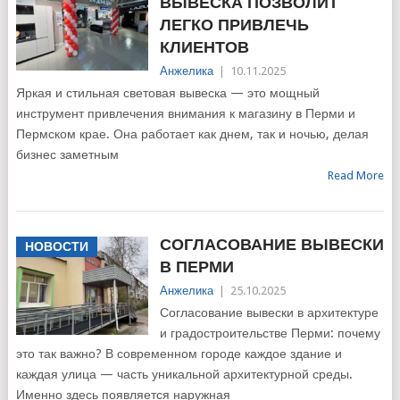
ВЫВЕСКА ПОЗВОЛИТ
ЛЕГКО ПРИВЛЕЧЬ
КЛИЕНТОВ
Анжелика
|
10.11.2025
Яркая и стильная световая вывеска — это мощный
инструмент привлечения внимания к магазину в Перми и
Пермском крае. Она работает как днем, так и ночью, делая
бизнес заметным
Read More
СОГЛАСОВАНИЕ ВЫВЕСКИ
НОВОСТИ
В ПЕРМИ
Анжелика
|
25.10.2025
Согласование вывески в архитектуре
и градостроительстве Перми: почему
это так важно? В современном городе каждое здание и
каждая улица — часть уникальной архитектурной среды.
Именно здесь появляется наружная