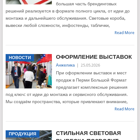
большая часть брендинговых
решений реализуется в формате полного цикла, от идеи до
монтажа и дальнейшего обслуживания. Световые короба,
вывески любой сложности, инфостенды, таблички,
Read More
ОФОРМЛЕНИЕ ВЫСТАВОК
НОВОСТИ
Анжелика
|
25.05.2026
При оформлении выставок и мест
продаж в Перми Большой Формат
предлагает комплексные решения
под ключ: от идеи до монтажа и сервисного обслуживания.
Мы создаём пространства, которые привлекают внимание,
Read More
СТИЛЬНАЯ СВЕТОВАЯ
ПРОДУКЦИЯ