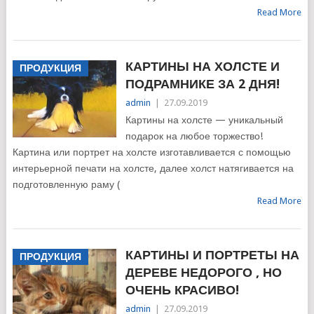
Read More
КАРТИНЫ НА ХОЛСТЕ И
ПРОДУКЦИЯ
ПОДРАМНИКЕ ЗА 2 ДНЯ!
admin
|
27.09.2019
Картины на холсте — уникальный
подарок на любое торжество!
Картина или портрет на холсте изготавливается с помощью
интерьерной печати на холсте, далее холст натягивается на
подготовленную раму (
Read More
КАРТИНЫ И ПОРТРЕТЫ НА
ПРОДУКЦИЯ
ДЕРЕВЕ НЕДОРОГО , НО
ОЧЕНЬ КРАСИВО!
admin
|
27.09.2019