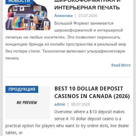
НОВОСТИ
ИНТЕРЬЕРНАЯ ПЕЧАТЬ
Анжелика
|
25.07.2026
Большой Формат занимается
широкоформатной и интерьерной
печатью на любых носителях. Это позволяет переносить
концепцию бренда из онлайн пространства в реальный мир
без потери стиля. Технологии включают ультрафиолетовую
печать
Read More
BEST 10 DOLLAR DEPOSIT
ПРОДУКЦИЯ
CASINOS IN CANADA (2026)
admin
|
08.07.2026
Overview: where a $10 deposit makes
sense A 10 dollar deposit casino is a
practical option for players who want to try online slots, live dealer
tables, or