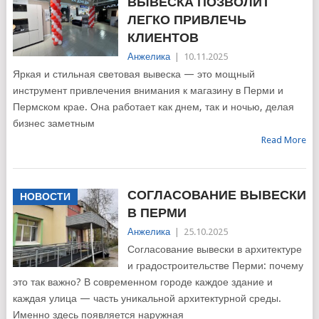
ВЫВЕСКА ПОЗВОЛИТ
ЛЕГКО ПРИВЛЕЧЬ
КЛИЕНТОВ
Анжелика
|
10.11.2025
Яркая и стильная световая вывеска — это мощный
инструмент привлечения внимания к магазину в Перми и
Пермском крае. Она работает как днем, так и ночью, делая
бизнес заметным
Read More
СОГЛАСОВАНИЕ ВЫВЕСКИ
НОВОСТИ
В ПЕРМИ
Анжелика
|
25.10.2025
Согласование вывески в архитектуре
и градостроительстве Перми: почему
это так важно? В современном городе каждое здание и
каждая улица — часть уникальной архитектурной среды.
Именно здесь появляется наружная