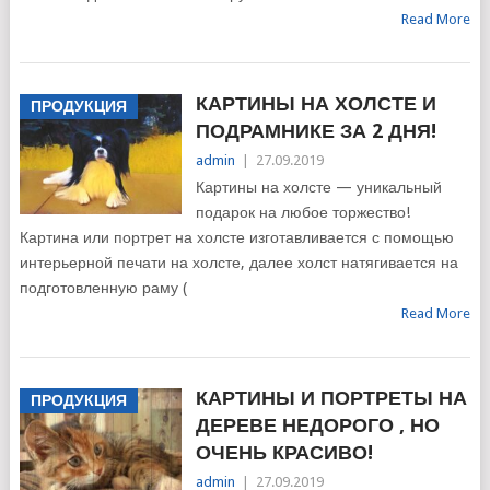
Read More
КАРТИНЫ НА ХОЛСТЕ И
ПРОДУКЦИЯ
ПОДРАМНИКЕ ЗА 2 ДНЯ!
admin
|
27.09.2019
Картины на холсте — уникальный
подарок на любое торжество!
Картина или портрет на холсте изготавливается с помощью
интерьерной печати на холсте, далее холст натягивается на
подготовленную раму (
Read More
КАРТИНЫ И ПОРТРЕТЫ НА
ПРОДУКЦИЯ
ДЕРЕВЕ НЕДОРОГО , НО
ОЧЕНЬ КРАСИВО!
admin
|
27.09.2019