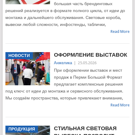
большая часть брендинговых
решений реализуется в формате полного цикла, от идеи до
монтажа и дальнейшего обслуживания. Световые короба,
вывески любой сложности, инфостенды, таблички,
Read More
ОФОРМЛЕНИЕ ВЫСТАВОК
НОВОСТИ
Анжелика
|
25.05.2026
При оформлении выставок и мест
продаж в Перми Большой Формат
предлагает комплексные решения
под ключ: от идеи до монтажа и сервисного обслуживания.
Мы создаём пространства, которые привлекают внимание,
Read More
СТИЛЬНАЯ СВЕТОВАЯ
ПРОДУКЦИЯ