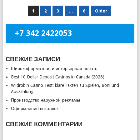
НАВИГАЦИЯ
1
2
3
…
6
Older
ПО
ЗАПИСЯМ
+7 342 2422053
СВЕЖИЕ ЗАПИСИ
Широкоформатная и интерьерная печать
Best 10 Dollar Deposit Casinos in Canada (2026)
Wildrobin Casino Test: klare Fakten zu Spielen, Boni und
Auszahlung
Производство наружной рекламы
Оформление выставок
СВЕЖИЕ КОММЕНТАРИИ