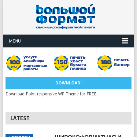
MENU
DOWNLOAD!
Download Point responsive WP Theme for FREE!
LATEST
ШИРОКОФОРМАТНАЯ И