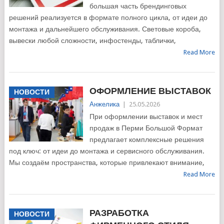
большая часть брендинговых
решений реализуется в формате полного цикла, от идеи до
монтажа и дальнейшего обслуживания. Световые короба,
вывески любой сложности, инфостенды, таблички,
Read More
ОФОРМЛЕНИЕ ВЫСТАВОК
НОВОСТИ
Анжелика
|
25.05.2026
При оформлении выставок и мест
продаж в Перми Большой Формат
предлагает комплексные решения
под ключ: от идеи до монтажа и сервисного обслуживания.
Мы создаём пространства, которые привлекают внимание,
Read More
РАЗРАБОТКА
НОВОСТИ