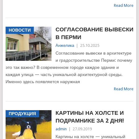
Read More
СОГЛАСОВАНИЕ ВЫВЕСКИ
НОВОСТИ
В ПЕРМИ
Анжелика
|
25.10.2025
Согласование вывески в архитектуре
и градостроительстве Перми: почему
это так важно? В современном городе каждое здание и
каждая улица — часть уникальной архитектурной среды.
Именно здесь появляется наружная
Read More
КАРТИНЫ НА ХОЛСТЕ И
ПРОДУКЦИЯ
ПОДРАМНИКЕ ЗА 2 ДНЯ!
admin
|
27.09.2019
Картины на холсте — уникальный