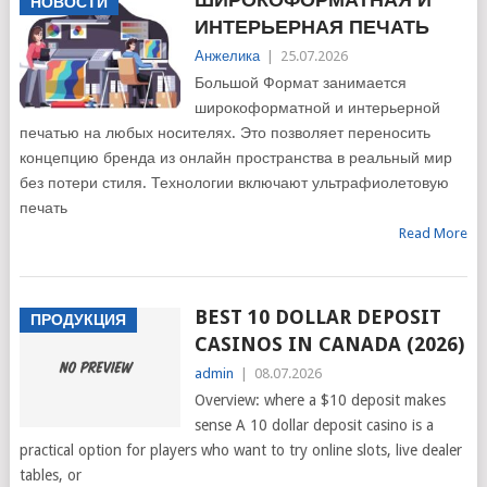
НОВОСТИ
ИНТЕРЬЕРНАЯ ПЕЧАТЬ
Анжелика
|
25.07.2026
Большой Формат занимается
широкоформатной и интерьерной
печатью на любых носителях. Это позволяет переносить
концепцию бренда из онлайн пространства в реальный мир
без потери стиля. Технологии включают ультрафиолетовую
печать
Read More
BEST 10 DOLLAR DEPOSIT
ПРОДУКЦИЯ
CASINOS IN CANADA (2026)
admin
|
08.07.2026
Overview: where a $10 deposit makes
sense A 10 dollar deposit casino is a
practical option for players who want to try online slots, live dealer
tables, or