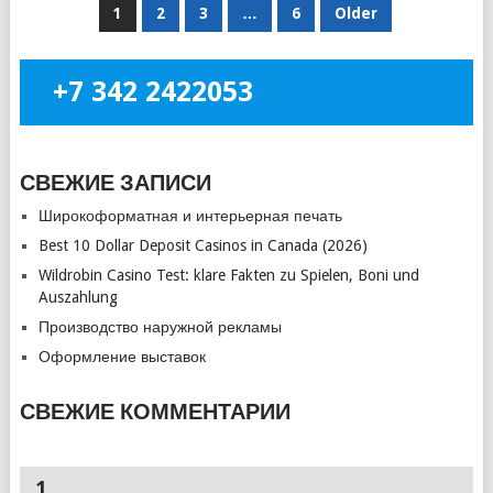
НАВИГАЦИЯ
1
2
3
…
6
Older
ПО
ЗАПИСЯМ
+7 342 2422053
СВЕЖИЕ ЗАПИСИ
Широкоформатная и интерьерная печать
Best 10 Dollar Deposit Casinos in Canada (2026)
Wildrobin Casino Test: klare Fakten zu Spielen, Boni und
Auszahlung
Производство наружной рекламы
Оформление выставок
СВЕЖИЕ КОММЕНТАРИИ
1