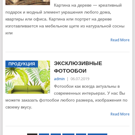
Картина на дереве — креативный
подарок и модный элемент украшения любого дома,
квартиры или офиса. Картина или портрет на дереве
изготавливается на мебельном щите из натуральной сосны
или
Read More
ЭКСКЛЮЗИВНЫЕ
ПРОДУКЦИЯ
ФОТООБОИ
admin
|
06.07.2019
Фотообои как всегда актуальны в
современных интерьерах. У нас Вы
можете заказать фотообои любого размера, изображения по
своему вкусу.
Read More