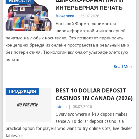
НОВОСТИ
ИНТЕРЬЕРНАЯ ПЕЧАТЬ
Анжелика
|
25.07.2026
Большой Формат занимается
широкоформатной и интерьерной
печатью на любых носителях. Это позволяет переносить
концепцию бренда из онлайн пространства в реальный мир
без потери стиля. Технологии включают ультрафиолетовую
печать
Read More
BEST 10 DOLLAR DEPOSIT
ПРОДУКЦИЯ
CASINOS IN CANADA (2026)
admin
|
08.07.2026
Overview: where a $10 deposit makes
sense A 10 dollar deposit casino is a
practical option for players who want to try online slots, live dealer
tables, or