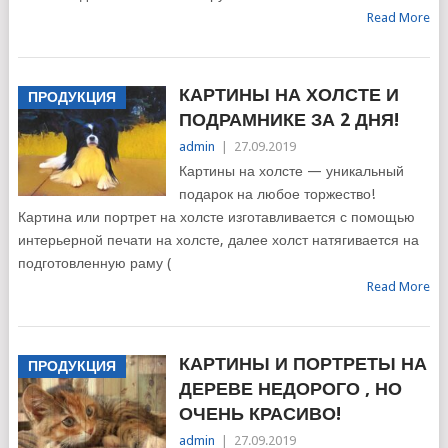
Read More
КАРТИНЫ НА ХОЛСТЕ И
ПРОДУКЦИЯ
ПОДРАМНИКЕ ЗА 2 ДНЯ!
admin
|
27.09.2019
Картины на холсте — уникальный
подарок на любое торжество!
Картина или портрет на холсте изготавливается с помощью
интерьерной печати на холсте, далее холст натягивается на
подготовленную раму (
Read More
КАРТИНЫ И ПОРТРЕТЫ НА
ПРОДУКЦИЯ
ДЕРЕВЕ НЕДОРОГО , НО
ОЧЕНЬ КРАСИВО!
admin
|
27.09.2019