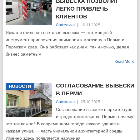
ВЫВЕСКА ПОЗВОЛИТ
ЛЕГКО ПРИВЛЕЧЬ
КЛИЕНТОВ
Анжелика
|
10.11.2025
Яркая и стильная световая вывеска — это мощный
инструмент привлечения внимания к магазину в Перми и
Пермском крае. Она работает как днем, так и ночью, делая
бизнес заметным
Read More
СОГЛАСОВАНИЕ ВЫВЕСКИ
НОВОСТИ
В ПЕРМИ
Анжелика
|
25.10.2025
Согласование вывески в архитектуре
и градостроительстве Перми: почему
это так важно? В современном городе каждое здание и
каждая улица — часть уникальной архитектурной среды.
Именно здесь появляется наружная