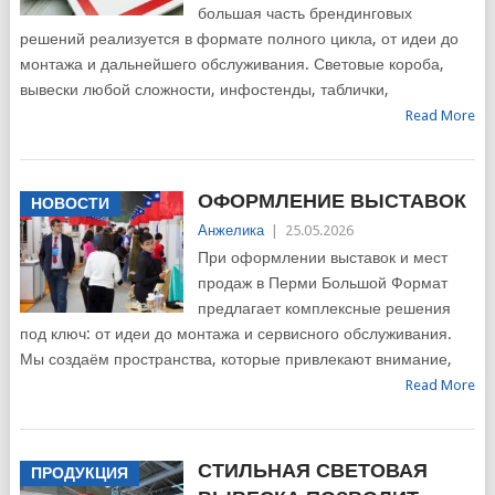
большая часть брендинговых
решений реализуется в формате полного цикла, от идеи до
монтажа и дальнейшего обслуживания. Световые короба,
вывески любой сложности, инфостенды, таблички,
Read More
ОФОРМЛЕНИЕ ВЫСТАВОК
НОВОСТИ
Анжелика
|
25.05.2026
При оформлении выставок и мест
продаж в Перми Большой Формат
предлагает комплексные решения
под ключ: от идеи до монтажа и сервисного обслуживания.
Мы создаём пространства, которые привлекают внимание,
Read More
СТИЛЬНАЯ СВЕТОВАЯ
ПРОДУКЦИЯ