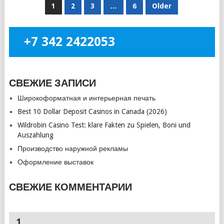
НАВИГАЦИЯ
1
2
3
…
6
Older
ПО
ЗАПИСЯМ
+7 342 2422053
СВЕЖИЕ ЗАПИСИ
Широкоформатная и интерьерная печать
Best 10 Dollar Deposit Casinos in Canada (2026)
Wildrobin Casino Test: klare Fakten zu Spielen, Boni und
Auszahlung
Производство наружной рекламы
Оформление выставок
СВЕЖИЕ КОММЕНТАРИИ
1