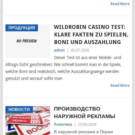
Read More
WILDROBIN CASINO TEST:
ПРОДУКЦИЯ
KLARE FAKTEN ZU SPIELEN,
BONI UND AUSZAHLUNG
admin
|
05.07.2026
Dieser Test ist aus einer Mobile- und
Alltags-Sicht geschrieben: Wie schnell kommt man in die Spiele,
welche Boni sind realistisch, welche Auszahlungswege werden
genutzt und worauf sollte man
Read More
ПРОИЗВОДСТВО
НОВОСТИ
НАРУЖНОЙ РЕКЛАМЫ
Анжелика
|
25.06.2026
В наружной рекламе в Перми