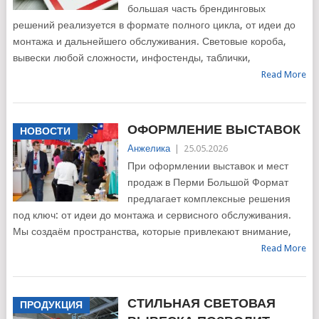
большая часть брендинговых
решений реализуется в формате полного цикла, от идеи до
монтажа и дальнейшего обслуживания. Световые короба,
вывески любой сложности, инфостенды, таблички,
Read More
ОФОРМЛЕНИЕ ВЫСТАВОК
НОВОСТИ
Анжелика
|
25.05.2026
При оформлении выставок и мест
продаж в Перми Большой Формат
предлагает комплексные решения
под ключ: от идеи до монтажа и сервисного обслуживания.
Мы создаём пространства, которые привлекают внимание,
Read More
СТИЛЬНАЯ СВЕТОВАЯ
ПРОДУКЦИЯ