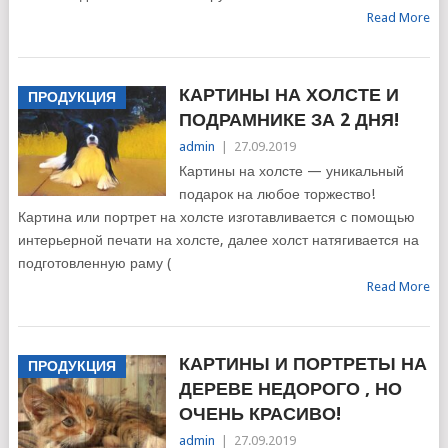
Read More
КАРТИНЫ НА ХОЛСТЕ И
ПРОДУКЦИЯ
ПОДРАМНИКЕ ЗА 2 ДНЯ!
admin
|
27.09.2019
Картины на холсте — уникальный
подарок на любое торжество!
Картина или портрет на холсте изготавливается с помощью
интерьерной печати на холсте, далее холст натягивается на
подготовленную раму (
Read More
КАРТИНЫ И ПОРТРЕТЫ НА
ПРОДУКЦИЯ
ДЕРЕВЕ НЕДОРОГО , НО
ОЧЕНЬ КРАСИВО!
admin
|
27.09.2019