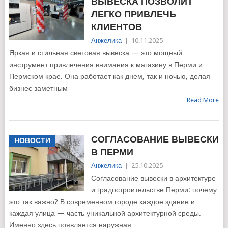
ВЫВЕСКА ПОЗВОЛИТ
ЛЕГКО ПРИВЛЕЧЬ
КЛИЕНТОВ
Анжелика
|
10.11.2025
Яркая и стильная световая вывеска — это мощный
инструмент привлечения внимания к магазину в Перми и
Пермском крае. Она работает как днем, так и ночью, делая
бизнес заметным
Read More
СОГЛАСОВАНИЕ ВЫВЕСКИ
НОВОСТИ
В ПЕРМИ
Анжелика
|
25.10.2025
Согласование вывески в архитектуре
и градостроительстве Перми: почему
это так важно? В современном городе каждое здание и
каждая улица — часть уникальной архитектурной среды.
Именно здесь появляется наружная