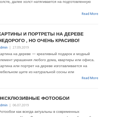
олсте, далее холст натягивается на подготовленную
Read More
КАРТИНЫ И ПОРТРЕТЫ НА ДЕРЕВЕ
НЕДОРОГО , НО ОЧЕНЬ КРАСИВО!
dmin
|
27.09.2019
Картина на дереве — креативный подарок и модный
элемент украшения любого дома, квартиры или офиса.
артина или портрет на дереве изготавливается на
мебельном щите из натуральной сосны или
Read More
ЭКСКЛЮЗИВНЫЕ ФОТООБОИ
dmin
|
06.07.2019
отообои как всегда актуальны в современных