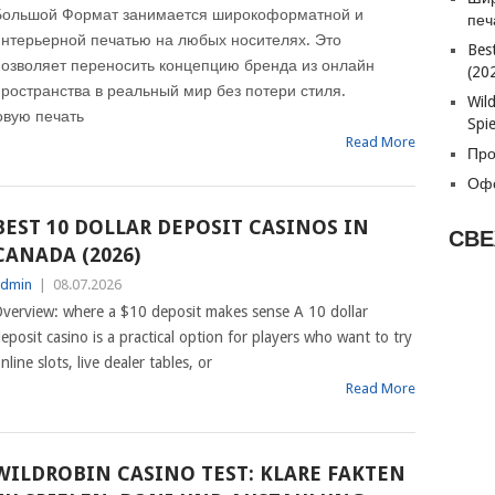
Большой Формат занимается широкоформатной и
печ
интерьерной печатью на любых носителях. Это
Bes
позволяет переносить концепцию бренда из онлайн
(20
ространства в реальный мир без потери стиля.
Wild
овую печать
Spi
Read More
Про
Офо
BEST 10 DOLLAR DEPOSIT CASINOS IN
СВЕ
CANADA (2026)
dmin
|
08.07.2026
verview: where a $10 deposit makes sense A 10 dollar
eposit casino is a practical option for players who want to try
nline slots, live dealer tables, or
Read More
WILDROBIN CASINO TEST: KLARE FAKTEN