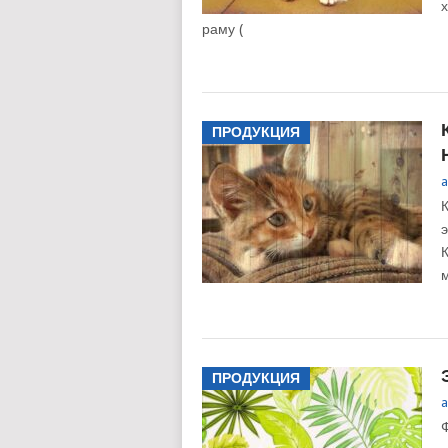
х
раму (
ПРОДУКЦИЯ
a
К
ПРОДУКЦИЯ
a
Ф