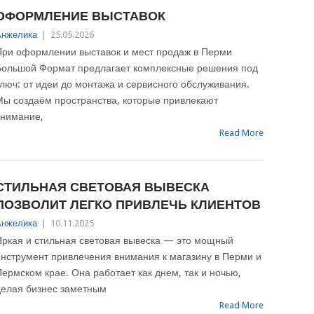
ОФОРМЛЕНИЕ ВЫСТАВОК
Анжелика
|
25.05.2026
При оформлении выставок и мест продаж в Перми
Большой Формат предлагает комплексные решения под
люч: от идеи до монтажа и сервисного обслуживания.
Мы создаём пространства, которые привлекают
внимание,
Read More
СТИЛЬНАЯ СВЕТОВАЯ ВЫВЕСКА
ПОЗВОЛИТ ЛЕГКО ПРИВЛЕЧЬ КЛИЕНТОВ
Анжелика
|
10.11.2025
Яркая и стильная световая вывеска — это мощный
нструмент привлечения внимания к магазину в Перми и
ермском крае. Она работает как днем, так и ночью,
делая бизнес заметным
Read More