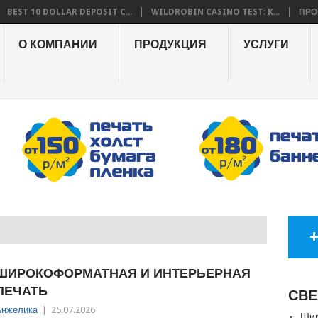
BEST 10 DOLLAR DEPOSIT C...
WILDROBIN CASINO TEST: K...
ПРО
О КОМПАНИИ
ПРОДУКЦИЯ
УСЛУГИ
ШИРОКОФОРМАТНАЯ И ИНТЕРЬЕРНАЯ
ПЕЧАТЬ
СВЕ
Анжелика
|
25.07.2026
Шир