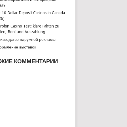
ать
t 10 Dollar Deposit Casinos in Canada
26)
robin Casino Test: klare Fakten zu
elen, Boni und Auszahlung
изводство наружной рекламы
рмление выставок
ЖИЕ КОММЕНТАРИИ