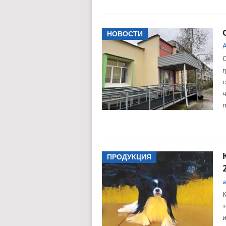
НОВОСТИ
С
г
ч
ПРОДУКЦИЯ
a
т
и