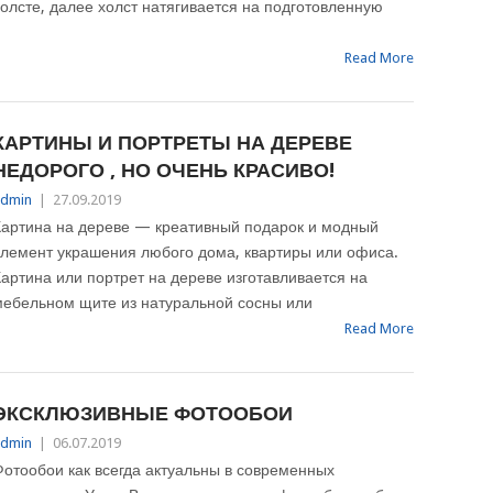
олсте, далее холст натягивается на подготовленную
Read More
КАРТИНЫ И ПОРТРЕТЫ НА ДЕРЕВЕ
НЕДОРОГО , НО ОЧЕНЬ КРАСИВО!
dmin
|
27.09.2019
Картина на дереве — креативный подарок и модный
элемент украшения любого дома, квартиры или офиса.
артина или портрет на дереве изготавливается на
мебельном щите из натуральной сосны или
Read More
ЭКСКЛЮЗИВНЫЕ ФОТООБОИ
dmin
|
06.07.2019
отообои как всегда актуальны в современных