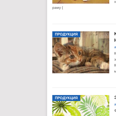
х
раму (
ПРОДУКЦИЯ
a
К
ПРОДУКЦИЯ
a
Ф