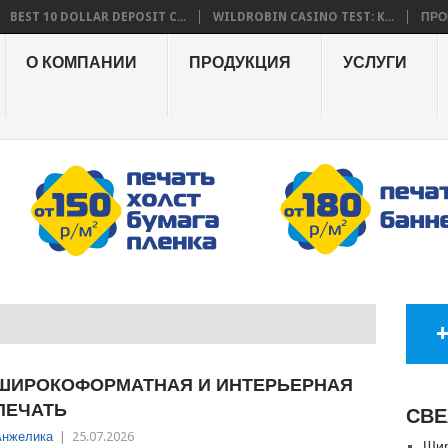
BEST 10 DOLLAR DEPOSIT C...
WILDROBIN CASINO TEST: K...
ПРО
О КОМПАНИИ
ПРОДУКЦИЯ
УСЛУГИ
ШИРОКОФОРМАТНАЯ И ИНТЕРЬЕРНАЯ
ПЕЧАТЬ
СВЕ
Анжелика
|
25.07.2026
Шир