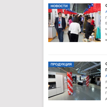
НОВОСТИ
к
ПРОДУКЦИЯ
и
П