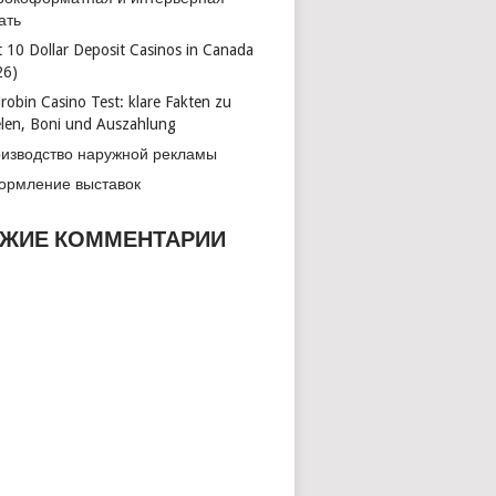
ать
t 10 Dollar Deposit Casinos in Canada
26)
robin Casino Test: klare Fakten zu
elen, Boni und Auszahlung
изводство наружной рекламы
рмление выставок
ЖИЕ КОММЕНТАРИИ