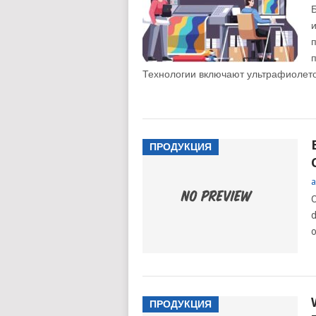
п
Технологии включают ультрафиолет
ПРОДУКЦИЯ
a
O
d
o
ПРОДУКЦИЯ