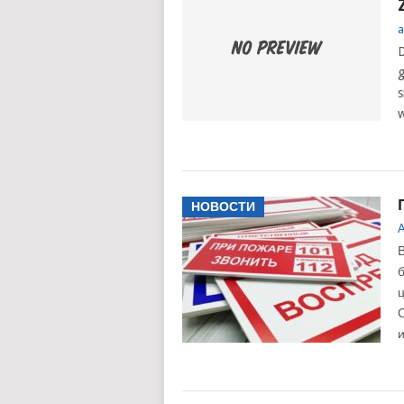
a
D
g
s
w
НОВОСТИ
ц
С
и