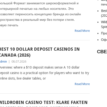
Большой Формат занимается широкоформатной и
печ
интерьерной печатью на любых носителях. Это
Bes
позволяет переносить концепцию бренда из онлайн
(20
ространства в реальный мир без потери стиля.
Wild
овую печать
Spi
Read More
Про
Офо
BEST 10 DOLLAR DEPOSIT CASINOS IN
СВЕ
CANADA (2026)
dmin
|
08.07.2026
verview: where a $10 deposit makes sense A 10 dollar
eposit casino is a practical option for players who want to try
nline slots, live dealer tables, or
Read More
WILDROBIN CASINO TEST: KLARE FAKTEN