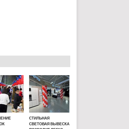
ЛЕНИЕ
СТИЛЬНАЯ
ОК
СВЕТОВАЯ ВЫВЕСКА