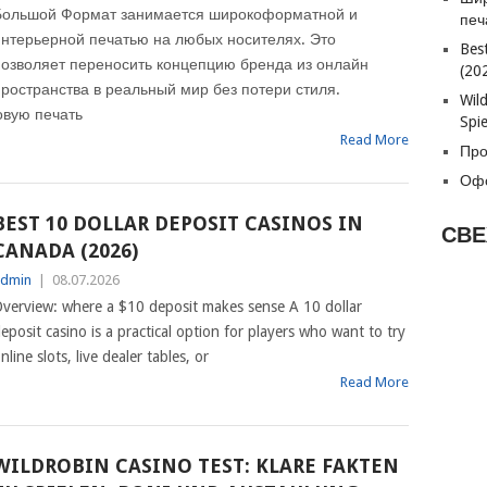
Большой Формат занимается широкоформатной и
печ
интерьерной печатью на любых носителях. Это
Bes
позволяет переносить концепцию бренда из онлайн
(20
ространства в реальный мир без потери стиля.
Wild
овую печать
Spi
Read More
Про
Офо
BEST 10 DOLLAR DEPOSIT CASINOS IN
СВЕ
CANADA (2026)
dmin
|
08.07.2026
verview: where a $10 deposit makes sense A 10 dollar
eposit casino is a practical option for players who want to try
nline slots, live dealer tables, or
Read More
WILDROBIN CASINO TEST: KLARE FAKTEN