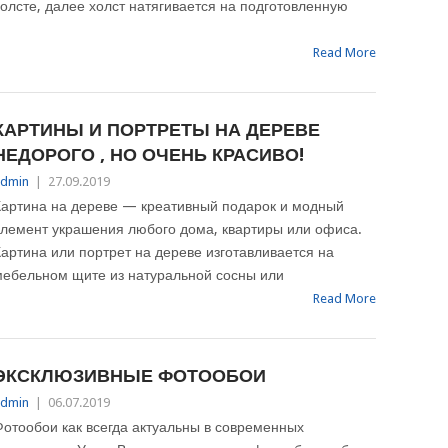
олсте, далее холст натягивается на подготовленную
Read More
КАРТИНЫ И ПОРТРЕТЫ НА ДЕРЕВЕ
НЕДОРОГО , НО ОЧЕНЬ КРАСИВО!
dmin
|
27.09.2019
Картина на дереве — креативный подарок и модный
элемент украшения любого дома, квартиры или офиса.
артина или портрет на дереве изготавливается на
мебельном щите из натуральной сосны или
Read More
ЭКСКЛЮЗИВНЫЕ ФОТООБОИ
dmin
|
06.07.2019
отообои как всегда актуальны в современных