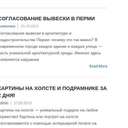
СОГЛАСОВАНИЕ ВЫВЕСКИ В ПЕРМИ
Анжелика
|
25.10.2025
огласование вывески в архитектуре и
радостроительстве Перми: почему это так важно? В
современном городе каждое здание и каждая улица —
асть уникальной архитектурной среды. Именно здесь
появляется наружная
Read More
КАРТИНЫ НА ХОЛСТЕ И ПОДРАМНИКЕ ЗА
2 ДНЯ!
dmin
|
27.09.2019
Картины на холсте — уникальный подарок на любое
оржество! Картина или портрет на холсте
зготавливается с помощью интерьерной печати на