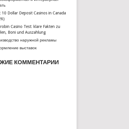
ать
t 10 Dollar Deposit Casinos in Canada
26)
robin Casino Test: klare Fakten zu
elen, Boni und Auszahlung
изводство наружной рекламы
рмление выставок
ЖИЕ КОММЕНТАРИИ