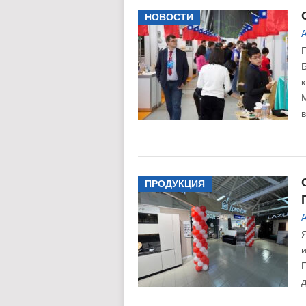
НОВОСТИ
к
ПРОДУКЦИЯ
и
П