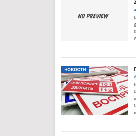
a
D
g
s
w
НОВОСТИ
ц
С
и