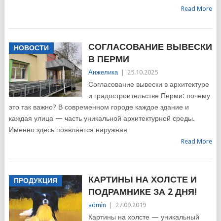
Read More
СОГЛАСОВАНИЕ ВЫВЕСКИ
НОВОСТИ
В ПЕРМИ
Анжелика
|
25.10.2025
Согласование вывески в архитектуре
и градостроительстве Перми: почему
это так важно? В современном городе каждое здание и
каждая улица — часть уникальной архитектурной среды.
Именно здесь появляется наружная
Read More
КАРТИНЫ НА ХОЛСТЕ И
ПРОДУКЦИЯ
ПОДРАМНИКЕ ЗА 2 ДНЯ!
admin
|
27.09.2019
Картины на холсте — уникальный