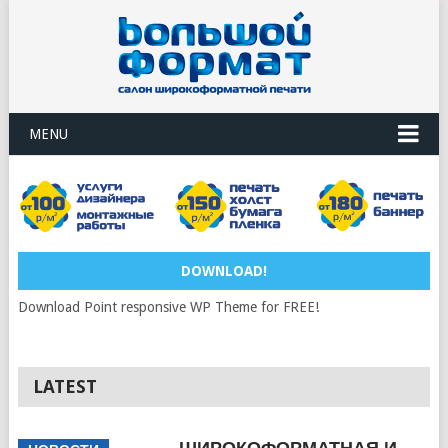
MENU
DOWNLOAD!
Download Point responsive WP Theme for FREE!
LATEST
ШИРОКОФОРМАТНАЯ И