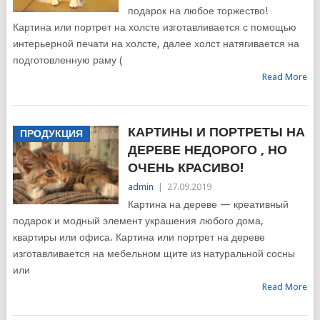
подарок на любое торжество!
Картина или портрет на холсте изготавливается с помощью
интерьерной печати на холсте, далее холст натягивается на
подготовленную раму (
Read More
КАРТИНЫ И ПОРТРЕТЫ НА
ПРОДУКЦИЯ
ДЕРЕВЕ НЕДОРОГО , НО
ОЧЕНЬ КРАСИВО!
admin
|
27.09.2019
Картина на дереве — креативный
подарок и модный элемент украшения любого дома,
квартиры или офиса. Картина или портрет на дереве
изготавливается на мебельном щите из натуральной сосны
или
Read More