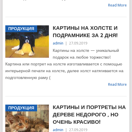
Read More
КАРТИНЫ НА ХОЛСТЕ И
ПРОДУКЦИЯ
ПОДРАМНИКЕ ЗА 2 ДНЯ!
admin
|
27.09.2019
Картины на холсте — уникальный
подарок на любое торжество!
Картина или портрет на холсте изготавливается с помощью
интерьерной печати на холсте, далее холст натягивается на
подготовленную раму (
Read More
КАРТИНЫ И ПОРТРЕТЫ НА
ПРОДУКЦИЯ
ДЕРЕВЕ НЕДОРОГО , НО
ОЧЕНЬ КРАСИВО!
admin
|
27.09.2019