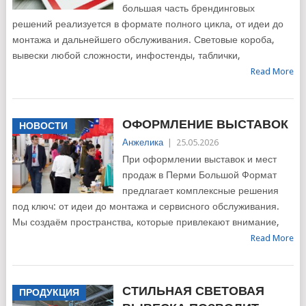
большая часть брендинговых
решений реализуется в формате полного цикла, от идеи до
монтажа и дальнейшего обслуживания. Световые короба,
вывески любой сложности, инфостенды, таблички,
Read More
ОФОРМЛЕНИЕ ВЫСТАВОК
НОВОСТИ
Анжелика
|
25.05.2026
При оформлении выставок и мест
продаж в Перми Большой Формат
предлагает комплексные решения
под ключ: от идеи до монтажа и сервисного обслуживания.
Мы создаём пространства, которые привлекают внимание,
Read More
СТИЛЬНАЯ СВЕТОВАЯ
ПРОДУКЦИЯ