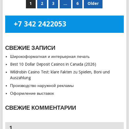
НАВИГАЦИЯ
1
2
3
…
6
Older
ПО
ЗАПИСЯМ
+7 342 2422053
СВЕЖИЕ ЗАПИСИ
Широкоформатная и интерьерная печать
Best 10 Dollar Deposit Casinos in Canada (2026)
Wildrobin Casino Test: klare Fakten zu Spielen, Boni und
Auszahlung
Производство наружной рекламы
Оформление выставок
СВЕЖИЕ КОММЕНТАРИИ
1