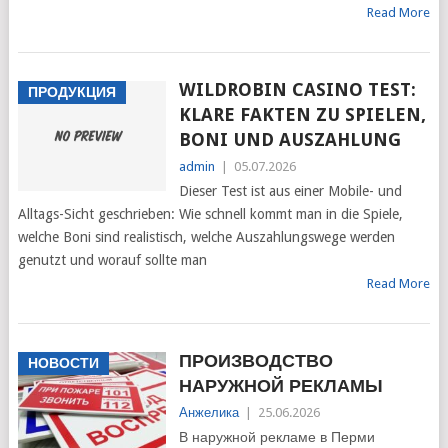
Read More
WILDROBIN CASINO TEST:
ПРОДУКЦИЯ
KLARE FAKTEN ZU SPIELEN,
BONI UND AUSZAHLUNG
admin
|
05.07.2026
Dieser Test ist aus einer Mobile- und
Alltags-Sicht geschrieben: Wie schnell kommt man in die Spiele,
welche Boni sind realistisch, welche Auszahlungswege werden
genutzt und worauf sollte man
Read More
ПРОИЗВОДСТВО
НОВОСТИ
НАРУЖНОЙ РЕКЛАМЫ
Анжелика
|
25.06.2026
В наружной рекламе в Перми