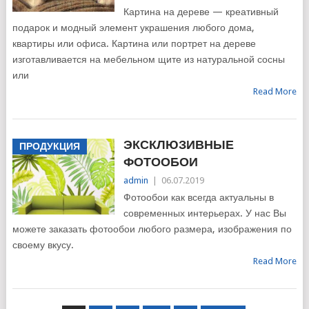
Картина на дереве — креативный
подарок и модный элемент украшения любого дома,
квартиры или офиса. Картина или портрет на дереве
изготавливается на мебельном щите из натуральной сосны
или
Read More
ЭКСКЛЮЗИВНЫЕ
ПРОДУКЦИЯ
ФОТООБОИ
admin
|
06.07.2019
Фотообои как всегда актуальны в
современных интерьерах. У нас Вы
можете заказать фотообои любого размера, изображения по
своему вкусу.
Read More