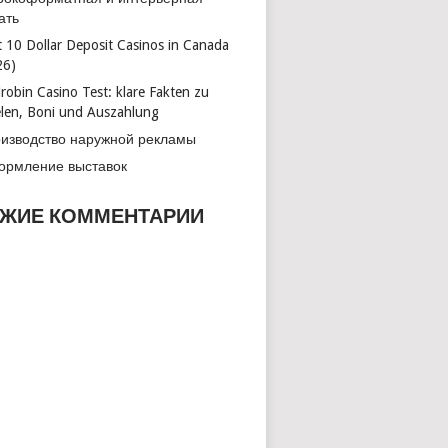
ать
t 10 Dollar Deposit Casinos in Canada
26)
robin Casino Test: klare Fakten zu
elen, Boni und Auszahlung
изводство наружной рекламы
рмление выставок
ЖИЕ КОММЕНТАРИИ