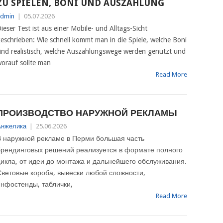
ZU SPIELEN, BONI UND AUSZAHLUNG
dmin
|
05.07.2026
ieser Test ist aus einer Mobile- und Alltags-Sicht
eschrieben: Wie schnell kommt man in die Spiele, welche Boni
ind realistisch, welche Auszahlungswege werden genutzt und
orauf sollte man
Read More
ПРОИЗВОДСТВО НАРУЖНОЙ РЕКЛАМЫ
Анжелика
|
25.06.2026
В наружной рекламе в Перми большая часть
брендинговых решений реализуется в формате полного
икла, от идеи до монтажа и дальнейшего обслуживания.
ветовые короба, вывески любой сложности,
нфостенды, таблички,
Read More