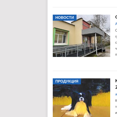
НОВОСТИ
С
г
ч
ПРОДУКЦИЯ
a
т
и