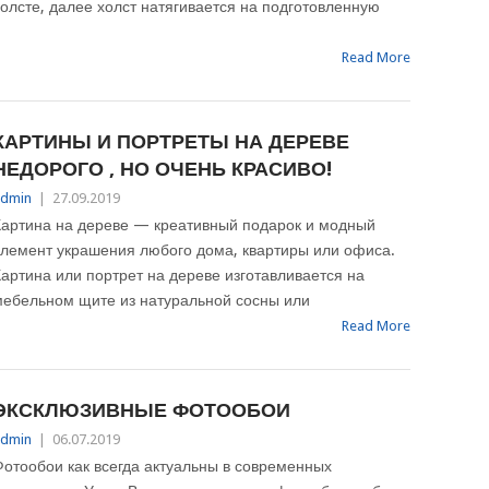
олсте, далее холст натягивается на подготовленную
Read More
КАРТИНЫ И ПОРТРЕТЫ НА ДЕРЕВЕ
НЕДОРОГО , НО ОЧЕНЬ КРАСИВО!
dmin
|
27.09.2019
Картина на дереве — креативный подарок и модный
элемент украшения любого дома, квартиры или офиса.
артина или портрет на дереве изготавливается на
мебельном щите из натуральной сосны или
Read More
ЭКСКЛЮЗИВНЫЕ ФОТООБОИ
dmin
|
06.07.2019
отообои как всегда актуальны в современных