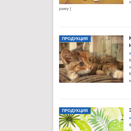
х
раму (
ПРОДУКЦИЯ
a
К
ПРОДУКЦИЯ
a
Ф