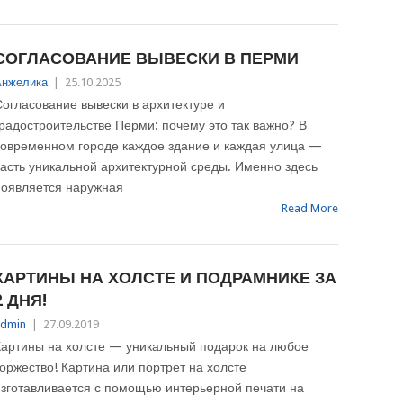
СОГЛАСОВАНИЕ ВЫВЕСКИ В ПЕРМИ
Анжелика
|
25.10.2025
огласование вывески в архитектуре и
радостроительстве Перми: почему это так важно? В
современном городе каждое здание и каждая улица —
асть уникальной архитектурной среды. Именно здесь
появляется наружная
Read More
КАРТИНЫ НА ХОЛСТЕ И ПОДРАМНИКЕ ЗА
2 ДНЯ!
dmin
|
27.09.2019
Картины на холсте — уникальный подарок на любое
оржество! Картина или портрет на холсте
зготавливается с помощью интерьерной печати на