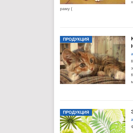
х
раму (
ПРОДУКЦИЯ
a
К
ПРОДУКЦИЯ
a
Ф