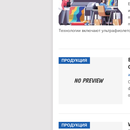
п
Технологии включают ультрафиолет
ПРОДУКЦИЯ
a
O
d
o
ПРОДУКЦИЯ