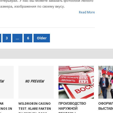
нтерьерах. У нас Вы можете заказать фотообои любого
азмера, изображения по своему вкусу.
Read More
3
…
6
Older
AR
WILDROBIN CASINO
ПРОИЗВОДСТВО
ОФОРМ
INOS IN
TEST: KLARE FAKTEN
НАРУЖНОЙ
ВЫСТАВ