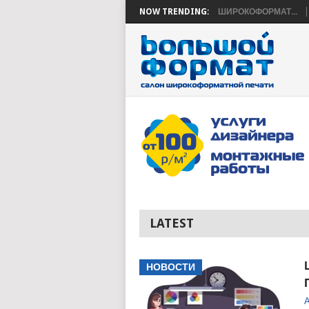
NOW TRENDING:
ШИРОКОФОРМАТ...
LATEST
НОВОСТИ