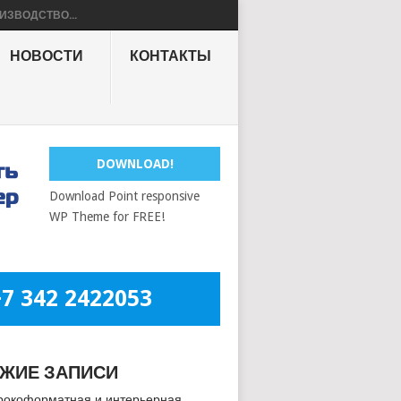
ИЗВОДСТВО...
НОВОСТИ
КОНТАКТЫ
DOWNLOAD!
Download Point responsive
WP Theme for FREE!
+7 342 2422053
ЖИЕ ЗАПИСИ
окоформатная и интерьерная