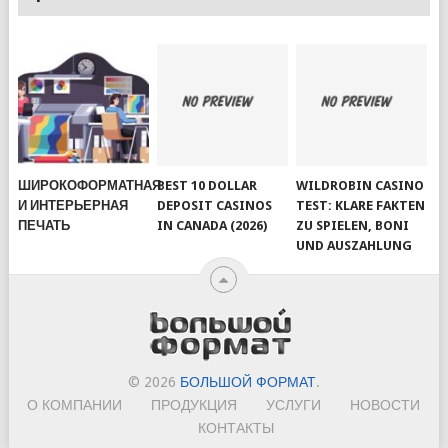
ШИРОКОФОРМАТНАЯ
BEST 10 DOLLAR
WILDROBIN CASINO
И ИНТЕРЬЕРНАЯ
DEPOSIT CASINOS
TEST: KLARE FAKTEN
ПЕЧАТЬ
IN CANADA (2026)
ZU SPIELEN, BONI
UND AUSZAHLUNG
© 2026
БОЛЬШОЙ ФОРМАТ
.
О КОМПАНИИ
ПРОДУКЦИЯ
УСЛУГИ
НОВОСТИ
КОНТАКТЫ