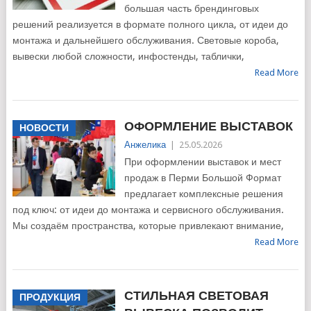
большая часть брендинговых
решений реализуется в формате полного цикла, от идеи до
монтажа и дальнейшего обслуживания. Световые короба,
вывески любой сложности, инфостенды, таблички,
Read More
ОФОРМЛЕНИЕ ВЫСТАВОК
НОВОСТИ
Анжелика
|
25.05.2026
При оформлении выставок и мест
продаж в Перми Большой Формат
предлагает комплексные решения
под ключ: от идеи до монтажа и сервисного обслуживания.
Мы создаём пространства, которые привлекают внимание,
Read More
СТИЛЬНАЯ СВЕТОВАЯ
ПРОДУКЦИЯ