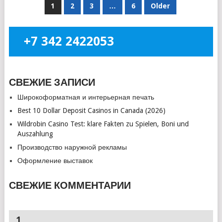
НАВИГАЦИЯ
1
2
3
…
6
Older
ПО
ЗАПИСЯМ
+7 342 2422053
СВЕЖИЕ ЗАПИСИ
Широкоформатная и интерьерная печать
Best 10 Dollar Deposit Casinos in Canada (2026)
Wildrobin Casino Test: klare Fakten zu Spielen, Boni und
Auszahlung
Производство наружной рекламы
Оформление выставок
СВЕЖИЕ КОММЕНТАРИИ
1